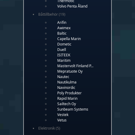
Thermotic
Volvo Penta Åland
Båttillbehör
(19)
Arifin
Awimex
Baltic
Capella Marin
Dometic
Duell
ISITEEK
Maritim
Mastervolt Finland P...
Mepratuote Oy
Nautec
Nautikulma
Navinordic
Poly Produkter
Rapid Marin
Sailtech Oy
Sunbeam Systems
Vestek
Vetus
Elektronik
(5)