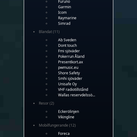
Furuno
Garmin
Icom
Raymarine
Simrad
Blandat
(11)
Ab Sveden
Dont touch
Fmi sjöväder
Pokerrun Åland
Presentkort.ax
pwmusic.eu
Shore Safety
Smhi sjöväder
Unisafe Oy
VHF radiotillstånd
Wallas reservdelssö...
Resor
(2)
Eckerölinjen
Vikingline
Mobilfungerande
(12)
Foreca