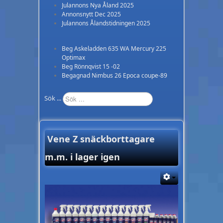
Julannons Nya Åland 2025
Annonsnytt Dec 2025
Julannons Ålandstidningen 2025
Beg Askeladden 635 WA Mercury 225
Optimax
Beg Rönnqvist 15 -02
Begagnad Nimbus 26 Epoca coupe-89
Sök ...
Vene Z snäckborttagare
m.m. i lager igen