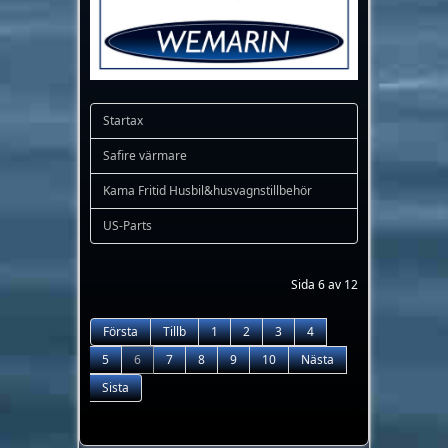
Startax
Safire värmare
Kama Fritid Husbil&husvagnstillbehör
US-Parts
Sida 6 av 12
Första
Tillb
1
2
3
4
5
6
7
8
9
10
Nästa
Sista