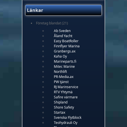
Länkar
Företag blandat
(21)
Ab Sveden
Åland Yacht
Easy BoatRoller
Finnflyer Marina
Granbergs.ax
Kaha Oy
Marineparts.fi
Mitec Marine
Northlift
PR-Media.ax
PW tjänst
RJ Marinservice
RTV Yhtymä
Safire värmare
Shipland
Shore Safety
Startax
Svenska Flytblock
Teohydrauli Oy