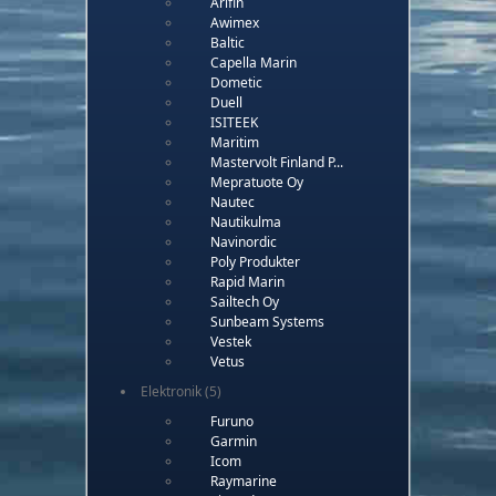
Arifin
Awimex
Baltic
Capella Marin
Dometic
Duell
ISITEEK
Maritim
Mastervolt Finland P...
Mepratuote Oy
Nautec
Nautikulma
Navinordic
Poly Produkter
Rapid Marin
Sailtech Oy
Sunbeam Systems
Vestek
Vetus
Elektronik
(5)
Furuno
Garmin
Icom
Raymarine