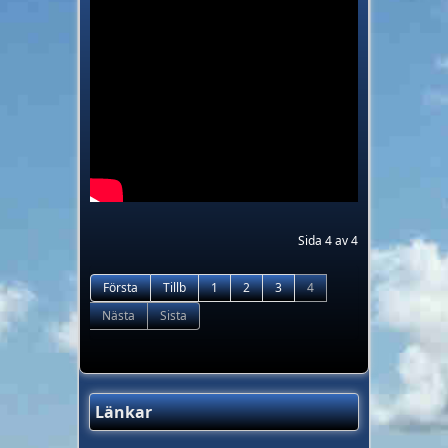
Sida 4 av 4
Första
Tillb
1
2
3
4
Nästa
Sista
Länkar