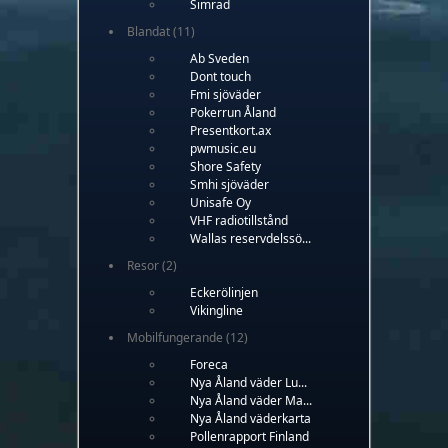
Simrad
Blandat
(11)
Ab Sveden
Dont touch
Fmi sjöväder
Pokerrun Åland
Presentkort.ax
pwmusic.eu
Shore Safety
Smhi sjöväder
Unisafe Oy
VHF radiotillstånd
Wallas reservdelssö...
Resor
(2)
Eckerölinjen
Vikingline
Mobilfungerande
(12)
Foreca
Nya Åland väder Lu...
Nya Åland väder Ma...
Nya Åland väderkarta
Pollenrapport Finland