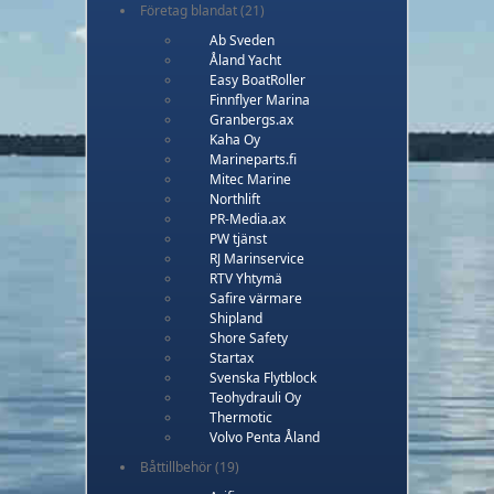
Företag blandat
(21)
Ab Sveden
Åland Yacht
Easy BoatRoller
Finnflyer Marina
Granbergs.ax
Kaha Oy
Marineparts.fi
Mitec Marine
Northlift
PR-Media.ax
PW tjänst
RJ Marinservice
RTV Yhtymä
Safire värmare
Shipland
Shore Safety
Startax
Svenska Flytblock
Teohydrauli Oy
Thermotic
Volvo Penta Åland
Båttillbehör
(19)